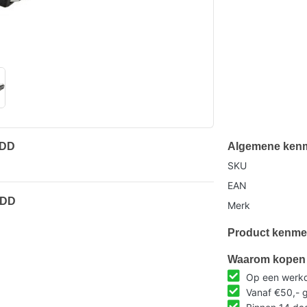
HDD
Algemene ken
SKU
EAN
HDD
Merk
Product kenme
Waarom kopen 
Op een werkda
Vanaf €50,- g