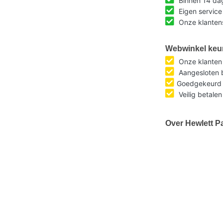
Binnen 14 da
Eigen service
Onze klantens
Webwinkel keu
Onze klante
Aangesloten b
Goedgekeurd 
Veilig betalen
Over Hewlett P