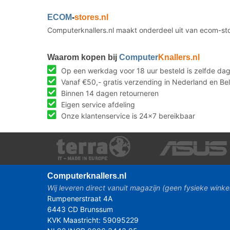
ECOM
-
stores.nl
Computerknallers.nl maakt onderdeel uit van ecom-st
Waarom kopen bij
Computer
Knallers.nl
Op een werkdag voor 18 uur besteld is zelfde da
Vanaf €50,- gratis verzending in Nederland en Bel
Binnen 14 dagen retourneren
Eigen service afdeling
Onze klantenservice is 24x7 bereikbaar
Computer
knallers.nl
Wij leveren direct vanuit magazijn (geen fysieke winke
Rumpenerstraat 4A
6443 CD Brunssum
KVK Maastricht: 59095229