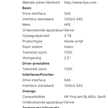
Website adres fabrikant
http://www.hpe.com
Basic
Drive interface
SAS
Interface standaard
12Gb/s SAS
Merk
HPE
Ondersteunde apparatuur
Server
Opslagcapaciteit
2 TB
Producttype
Harde schijf
Soort station
Intern
Toerental (rpm)
7200
Vormgeving
2.5"
Drive-prestaties
Toerental (rpm)
7200
Interfaces/Poorten
Drive interface
SAS
Interface standaard
12Gb/s SAS
Overige
Compatibiliteit
HP ProLiant BL460c Gen9
Ondersteunde apparatuur
Server
Technische Informatie