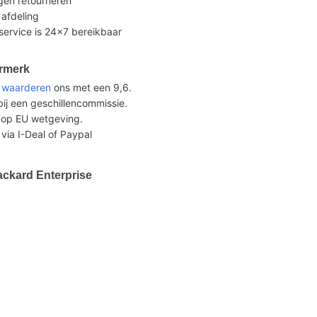
gen retourneren
 afdeling
ervice is 24x7 bereikbaar
rmerk
n
waarderen
ons met een 9,6.
ij een geschillencommissie.
op EU wetgeving.
 via I-Deal of Paypal
ackard Enterprise