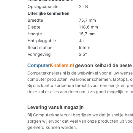
Opslagcapaciteit
2 TB
Uiterlijke kenmerken
Breedte
75,7 mm
Diepte
118,6 mm
Hoogte
15,7 mm
Hot-pluggable
Ja
Soort station
Intern
Vormgeving
2.5"
Computer
Knallers.nl
gewoon keihard de beste i
Computerknallers.nl is de webwinkel voor al uw wense
computer producten, waaronder schermen, laptops, co
Bij ons kunt u zodoende terecht voor een eerlijk en p
deze zal er alles aan doen om u zo goed mogelijk te h
Levering vanuit magazijn
Bij Computerknallers.nl begrijpen we dat je snel je b
zorgen wij ervoor dat veel van onze producten uit voo
geleverd kunnen worden.