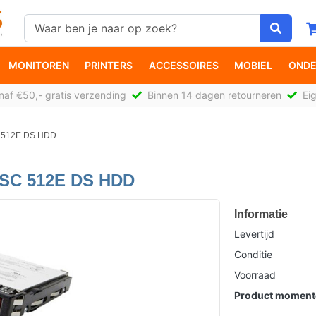
MONITOREN
PRINTERS
ACCESSOIRES
MOBIEL
ONDE
af €50,- gratis verzending
Binnen 14 dagen retourneren
Eig
C 512E DS HDD
 SC 512E DS HDD
Informatie
Levertijd
Conditie
Voorraad
Product momente