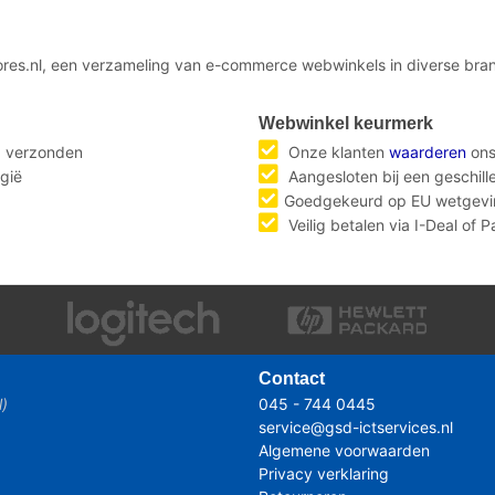
ores.nl, een verzameling van e-commerce webwinkels in diverse bran
Webwinkel keurmerk
g verzonden
Onze klanten
waarderen
ons
gië
Aangesloten bij een geschil
Goedgekeurd op EU wetgevi
Veilig betalen via I-Deal of 
Contact
l)
045 - 744 0445
service@gsd-ictservices.nl
Algemene voorwaarden
Privacy verklaring