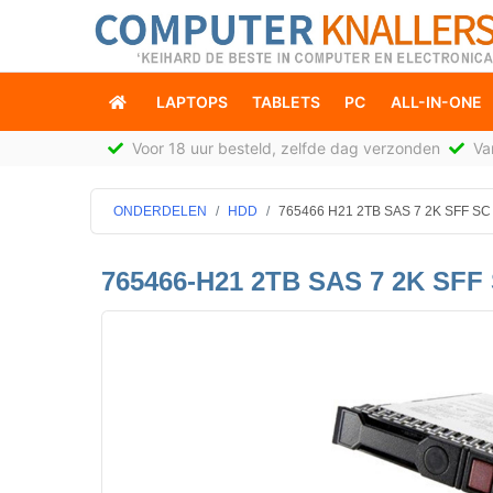
LAPTOPS
TABLETS
PC
ALL-IN-ONE
Voor 18 uur besteld, zelfde dag verzonden
Van
ONDERDELEN
HDD
765466 H21 2TB SAS 7 2K SFF S
765466-H21 2TB SAS 7 2K SFF