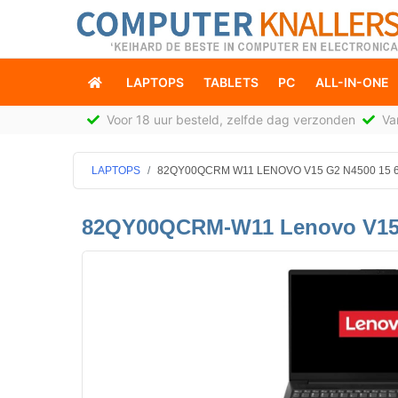
LAPTOPS
TABLETS
PC
ALL-IN-ONE
Voor 18 uur besteld, zelfde dag verzonden
Van
LAPTOPS
82QY00QCRM W11 LENOVO V15 G2 N4500 15 6
82QY00QCRM-W11 Lenovo V15 G