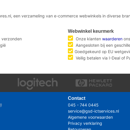
ores.nl, een verzameling van e-commerce webwinkels in diverse bran
Webwinkel keurmerk
g verzonden
Onze klanten
waarderen
ons
gië
Aangesloten bij een geschil
Goedgekeurd op EU wetgevi
Veilig betalen via I-Deal of 
Contact
l)
045 - 744 0445
service@gsd-ictservices.nl
Algemene voorwaarden
Privacy verklaring
Retourneren