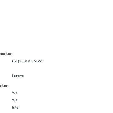
merken
82QY00QCRM-W11
Lenovo
rken
Wit
Wit
Intel