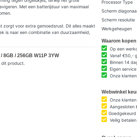
ing tegen ongelukjes, terwijl het grote
Processor Type
avigeren. Met een batterijduur van maximaal
Scherm diagonaa
komen.
Scherm resolutie
t zorgt voor extra gemoedsrust. Dit alles maakt
Werkgeheugen
oek is naar een combinatie van duurzaamheid,
Waarom kopen 
Op een werkda
D / 8GB / 256GB W11P 3YW
Vanaf €50,- g
Binnen 14 da
 dit product.
Eigen service
Onze klantens
Webwinkel keu
Onze klante
Aangesloten b
Goedgekeurd 
Veilig betalen