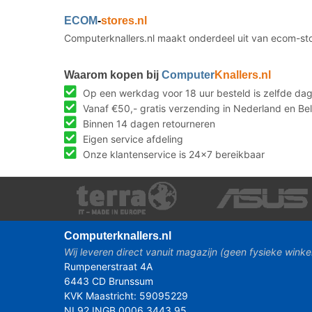
ECOM
-
stores.nl
Computerknallers.nl maakt onderdeel uit van ecom-st
Waarom kopen bij
Computer
Knallers.nl
Op een werkdag voor 18 uur besteld is zelfde da
Vanaf €50,- gratis verzending in Nederland en Bel
Binnen 14 dagen retourneren
Eigen service afdeling
Onze klantenservice is 24x7 bereikbaar
Computer
knallers.nl
Wij leveren direct vanuit magazijn (geen fysieke winke
Rumpenerstraat 4A
6443 CD Brunssum
KVK Maastricht: 59095229
NL92 INGB 0006 3443 95