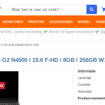
MONITOREN
PRINTERS
ACCESSOIRES
MOBIEL
ONDE
af €50,- gratis verzending
Binnen 14 dagen retourneren
Eig
 F HD 8GB 256GB W11P 3YW
2 N4500 / 15.6 F-HD / 8GB / 256GB 
Informatie
Levertijd
Conditie
Voorraad
Product momente