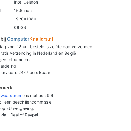
Intel Celeron
l
15.6 inch
1920x1080
08 GB
bij
Computer
Knallers.nl
g voor 18 uur besteld is zelfde dag verzonden
ratis verzending in Nederland en België
gen retourneren
 afdeling
ervice is 24x7 bereikbaar
rmerk
n
waarderen
ons met een 9,6.
ij een geschillencommissie.
op EU wetgeving.
 via I-Deal of Paypal