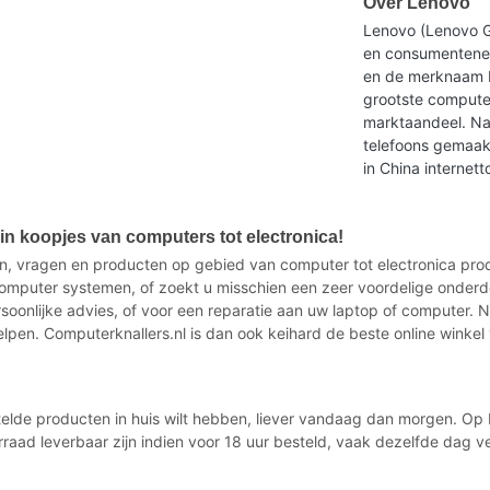
Over Lenovo
Lenovo (Lenovo G
en consumentenel
en de merknaam L
grootste computer
marktaandeel. Na
telefoons gemaakt
in China internet
n koopjes van computers tot electronica!
n, vragen en producten op gebied van computer tot electronica produ
mputer systemen, of zoekt u misschien een zeer voordelige onderd
ersoonlijke advies, of voor een reparatie aan uw laptop of computer.
elpen. Computerknallers.nl is dan ook keihard de beste online winkel
estelde producten in huis wilt hebben, liever vandaag dan morgen. O
rraad leverbaar zijn indien voor 18 uur besteld, vaak dezelfde dag