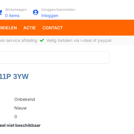
Winkelwagen
Inloggen/Aanmelden
0
items
Inloggen
RDELEN
ACTIE
CONTACT
en service afdeling
Veilig betalen via i-deal of paypal
W11P 3YW
Onbekend
Nieuw
0
el niet beschikbaar