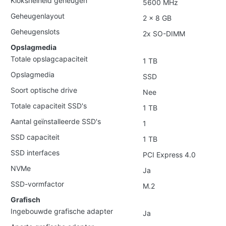
Kloksnelheid geheugen
5600 MHz
Geheugenlayout
2 x 8 GB
Geheugenslots
2x SO-DIMM
Opslagmedia
Totale opslagcapaciteit
1 TB
Opslagmedia
SSD
Soort optische drive
Nee
Totale capaciteit SSD's
1 TB
Aantal geïnstalleerde SSD's
1
SSD capaciteit
1 TB
SSD interfaces
PCI Express 4.0
NVMe
Ja
SSD-vormfactor
M.2
Grafisch
Ingebouwde grafische adapter
Ja