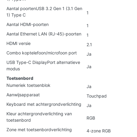
Aantal poortenUSB 3.2 Gen 1 (3.1 Gen
1
1) Type C
Aantal HDMI-poorten
1
Aantal Ethernet LAN (RJ-45)-poorten
1
HDMI versie
2.1
Combo koptelefoon/microfoon port
Ja
USB Type-C DisplayPort alternatieve
Ja
modus
Toetsenbord
Numeriek toetsenblok
Ja
Aanwijsapparaat
Touchpad
Keyboard met achtergrondverlichting
Ja
Kleur achtergrondverlichting van
RGB
toetsenbord
Zone met toetsenbordverlichting
4-zone RGB