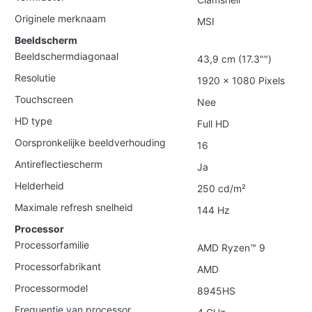
Originele merknaam
MSI
Beeldscherm
Beeldschermdiagonaal
43,9 cm (17.3"")
Resolutie
1920 x 1080 Pixels
Touchscreen
Nee
HD type
Full HD
Oorspronkelijke beeldverhouding
16
Antireflectiescherm
Ja
Helderheid
250 cd/m²
Maximale refresh snelheid
144 Hz
Processor
Processorfamilie
AMD Ryzen™ 9
Processorfabrikant
AMD
Processormodel
8945HS
Frequentie van processor