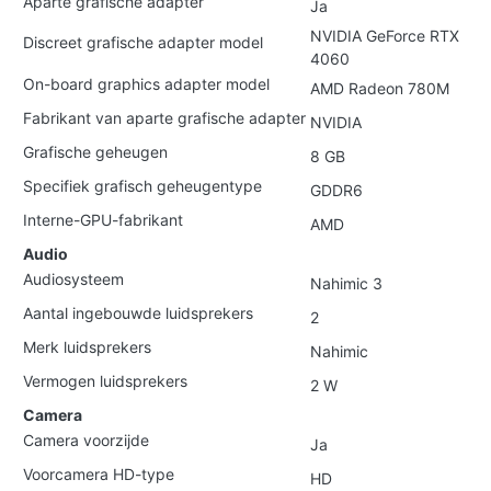
Aparte grafische adapter
Ja
NVIDIA GeForce RTX
Discreet grafische adapter model
4060
On-board graphics adapter model
AMD Radeon 780M
Fabrikant van aparte grafische adapter
NVIDIA
Grafische geheugen
8 GB
Specifiek grafisch geheugentype
GDDR6
Interne-GPU-fabrikant
AMD
Audio
Audiosysteem
Nahimic 3
Aantal ingebouwde luidsprekers
2
Merk luidsprekers
Nahimic
Vermogen luidsprekers
2 W
Camera
Camera voorzijde
Ja
Voorcamera HD-type
HD