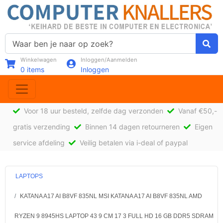
Winkelwagen
Inloggen/Aanmelden
0
items
Inloggen
Voor 18 uur besteld, zelfde dag verzonden
Vanaf €50,-
gratis verzending
Binnen 14 dagen retourneren
Eigen
service afdeling
Veilig betalen via i-deal of paypal
LAPTOPS
KATANA A17 AI B8VF 835NL MSI KATANA A17 AI B8VF 835NL AMD
RYZEN 9 8945HS LAPTOP 43 9 CM 17 3 FULL HD 16 GB DDR5 SDRAM