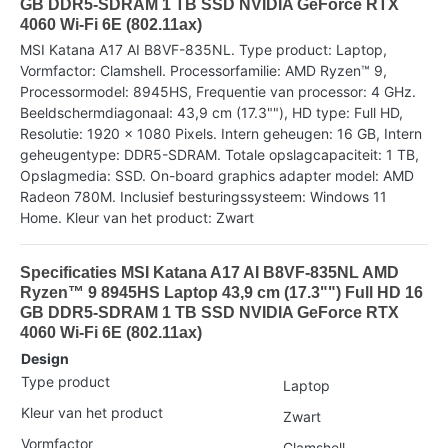
GB DDR5-SDRAM 1 TB SSD NVIDIA GeForce RTX
4060 Wi-Fi 6E (802.11ax)
MSI Katana A17 AI B8VF-835NL. Type product: Laptop,
Vormfactor: Clamshell. Processorfamilie: AMD Ryzen™ 9,
Processormodel: 8945HS, Frequentie van processor: 4 GHz.
Beeldschermdiagonaal: 43,9 cm (17.3""), HD type: Full HD,
Resolutie: 1920 x 1080 Pixels. Intern geheugen: 16 GB, Intern
geheugentype: DDR5-SDRAM. Totale opslagcapaciteit: 1 TB,
Opslagmedia: SSD. On-board graphics adapter model: AMD
Radeon 780M. Inclusief besturingssysteem: Windows 11
Home. Kleur van het product: Zwart
Specificaties MSI Katana A17 AI B8VF-835NL AMD
Ryzen™ 9 8945HS Laptop 43,9 cm (17.3"") Full HD 16
GB DDR5-SDRAM 1 TB SSD NVIDIA GeForce RTX
4060 Wi-Fi 6E (802.11ax)
Design
Type product
Laptop
Kleur van het product
Zwart
Vormfactor
Clamshell