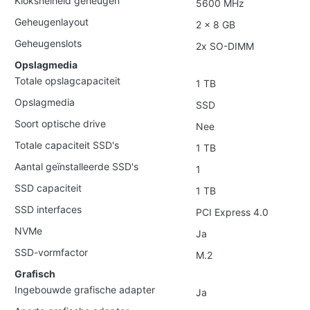
Kloksnelheid geheugen
5600 MHz
Geheugenlayout
2 x 8 GB
Geheugenslots
2x SO-DIMM
Opslagmedia
Totale opslagcapaciteit
1 TB
Opslagmedia
SSD
Soort optische drive
Nee
Totale capaciteit SSD's
1 TB
Aantal geïnstalleerde SSD's
1
SSD capaciteit
1 TB
SSD interfaces
PCI Express 4.0
NVMe
Ja
SSD-vormfactor
M.2
Grafisch
Ingebouwde grafische adapter
Ja