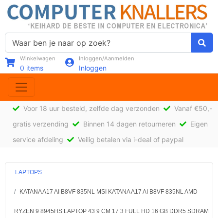
Winkelwagen
Inloggen/Aanmelden
0
items
Inloggen
Voor 18 uur besteld, zelfde dag verzonden
Vanaf €50,-
gratis verzending
Binnen 14 dagen retourneren
Eigen
service afdeling
Veilig betalen via i-deal of paypal
LAPTOPS
KATANA A17 AI B8VF 835NL MSI KATANA A17 AI B8VF 835NL AMD
RYZEN 9 8945HS LAPTOP 43 9 CM 17 3 FULL HD 16 GB DDR5 SDRAM