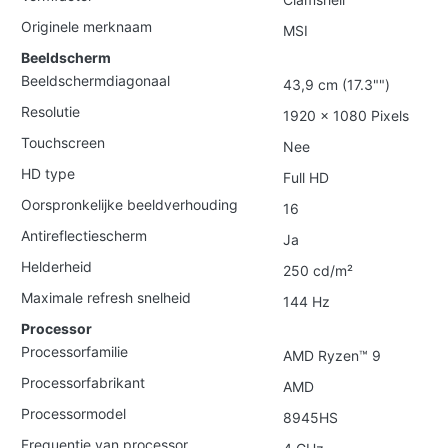
Originele merknaam
MSI
Beeldscherm
Beeldschermdiagonaal
43,9 cm (17.3"")
Resolutie
1920 x 1080 Pixels
Touchscreen
Nee
HD type
Full HD
Oorspronkelijke beeldverhouding
16
Antireflectiescherm
Ja
Helderheid
250 cd/m²
Maximale refresh snelheid
144 Hz
Processor
Processorfamilie
AMD Ryzen™ 9
Processorfabrikant
AMD
Processormodel
8945HS
Frequentie van processor