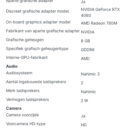
Aparte grafische adapter
Ja
NVIDIA GeForce RTX
Discreet grafische adapter model
4060
On-board graphics adapter model
AMD Radeon 780M
Fabrikant van aparte grafische adapter
NVIDIA
Grafische geheugen
8 GB
Specifiek grafisch geheugentype
GDDR6
Interne-GPU-fabrikant
AMD
Audio
Audiosysteem
Nahimic 3
Aantal ingebouwde luidsprekers
2
Merk luidsprekers
Nahimic
Vermogen luidsprekers
2 W
Camera
Camera voorzijde
Ja
Voorcamera HD-type
HD