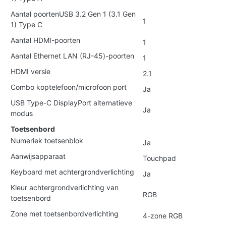
Aantal poortenUSB 3.2 Gen 1 (3.1 Gen
1
1) Type C
Aantal HDMI-poorten
1
Aantal Ethernet LAN (RJ-45)-poorten
1
HDMI versie
2.1
Combo koptelefoon/microfoon port
Ja
USB Type-C DisplayPort alternatieve
Ja
modus
Toetsenbord
Numeriek toetsenblok
Ja
Aanwijsapparaat
Touchpad
Keyboard met achtergrondverlichting
Ja
Kleur achtergrondverlichting van
RGB
toetsenbord
Zone met toetsenbordverlichting
4-zone RGB