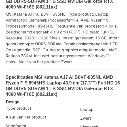
GB DDR5-SDRAM 1 TB SSD NVIDIA GeForce RTX
4060 Wi-Fi 6E (802.11ax)
MSI Katana A17 AI B8VF-835NL. Type product: Laptop,
Vormfactor: Clamshell. Processorfamilie: AMD Ryzen™ 9,
Processormodel: 8945HS, Frequentie van processor: 4 GHz.
Beeldschermdiagonaal: 43,9 cm (17.3""), HD type: Full HD,
Resolutie: 1920 x 1080 Pixels. Intern geheugen: 16 GB, Intern
geheugentype: DDR5-SDRAM. Totale opslagcapaciteit: 1 TB,
Opslagmedia: SSD. On-board graphics adapter model: AMD
Radeon 780M. Inclusief besturingssysteem: Windows 11
Home. Kleur van het product: Zwart
Specificaties MSI Katana A17 AI B8VF-835NL AMD
Ryzen™ 9 8945HS Laptop 43,9 cm (17.3"") Full HD 16
GB DDR5-SDRAM 1 TB SSD NVIDIA GeForce RTX
4060 Wi-Fi 6E (802.11ax)
Design
Type product
Laptop
Kleur van het product
Zwart
Vormfactor
Clamshell